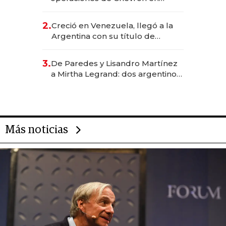
EE.UU. y hoy es la única mujer
CEO en Vaca Muerta
2.
Creció en Venezuela, llegó a la
Argentina con su título de
abogado y construyó un imperio
gastronómico que revoluciona
3.
De Paredes y Lisandro Martínez
las marcas "fast premium"
a Mirtha Legrand: dos argentinos
impulsan el negocio del wellness
deportivo y el cuidado corporal
Más noticias