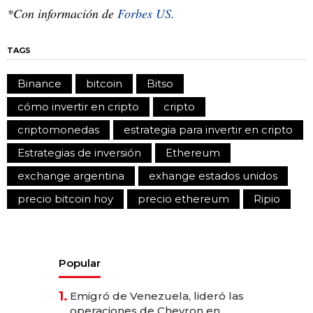
*Con información de
Forbes US.
TAGS
Binance
bitcoin
Bitso
cómo invertir en cripto
cripto
criptomonedas
estrategia para invertir en cripto
Estrategias de inversión
Ethereum
exchange argentina
exhange estados unidos
precio bitcoin hoy
precio ethereum
Ripio
Popular
1.
Emigró de Venezuela, lideró las
operaciones de Chevron en