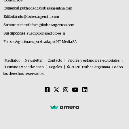
Contactos
Comercial:
publicidad@forbesargentina.com
Editorial:
info@forbesargentina.com
Summit:
summitforbes@forbesargentina.com
Suscripciones:
suscripciones@forbes.ar
Forbes Argentina es publicada por HT Media SA.
MediaKit
|
Newsletter
|
Contacto
|
Valores y estándares editoriales
|
Términos y condiciones
|
Legales
|
© 2026. Forbes Argentina. Todos
los derechos reservados.