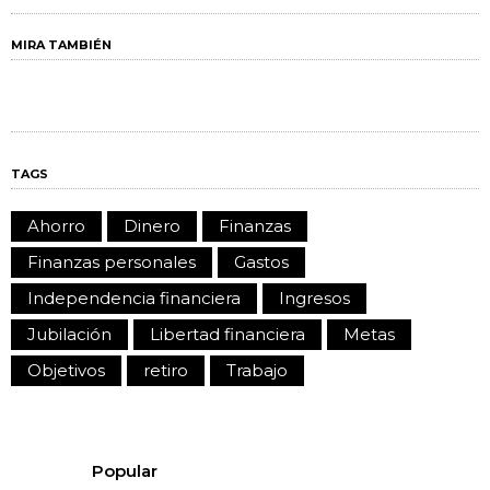
MIRA TAMBIÉN
TAGS
Ahorro
Dinero
Finanzas
Finanzas personales
Gastos
Independencia financiera
Ingresos
Jubilación
Libertad financiera
Metas
Objetivos
retiro
Trabajo
Popular