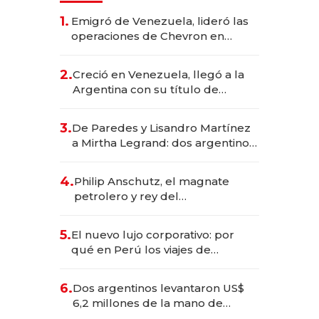
1.
Emigró de Venezuela, lideró las
operaciones de Chevron en
EE.UU. y hoy es la única mujer
CEO en Vaca Muerta
2.
Creció en Venezuela, llegó a la
Argentina con su título de
abogado y construyó un imperio
gastronómico que revoluciona
3.
De Paredes y Lisandro Martínez
las marcas "fast premium"
a Mirtha Legrand: dos argentinos
impulsan el negocio del wellness
deportivo y el cuidado corporal
4.
Philip Anschutz, el magnate
petrolero y rey del
entretenimiento que va por la
licitación de Tecnópolis junto a
5.
El nuevo lujo corporativo: por
Fénix
qué en Perú los viajes de
negocios dejan de ser reuniones
para convertirse en experiencias
6.
Dos argentinos levantaron US$
transformadoras
6,2 millones de la mano de
Rauch, Englebienne y Woloski