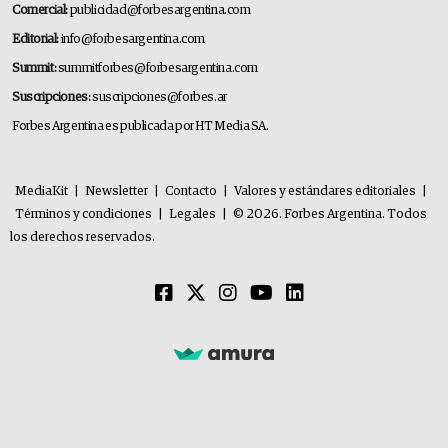
Comercial:
publicidad@forbesargentina.com
Editorial:
info@forbesargentina.com
Summit:
summitforbes@forbesargentina.com
Suscripciones:
suscripciones@forbes.ar
Forbes Argentina es publicada por HT Media SA.
MediaKit
|
Newsletter
|
Contacto
|
Valores y estándares editoriales
|
Términos y condiciones
|
Legales
|
© 2026. Forbes Argentina. Todos
los derechos reservados.