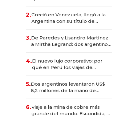
EE.UU. y hoy es la única mujer
CEO en Vaca Muerta
2.
Creció en Venezuela, llegó a la
Argentina con su título de
abogado y construyó un imperio
gastronómico que revoluciona
3.
De Paredes y Lisandro Martínez
las marcas "fast premium"
a Mirtha Legrand: dos argentinos
impulsan el negocio del wellness
deportivo y el cuidado corporal
4.
El nuevo lujo corporativo: por
qué en Perú los viajes de
negocios dejan de ser reuniones
para convertirse en experiencias
5.
Dos argentinos levantaron US$
transformadoras
6,2 millones de la mano de
Rauch, Englebienne y Woloski
6.
Viaje a la mina de cobre más
grande del mundo: Escondida, el
gigante chileno que exporta US$
14.000 millones anuales