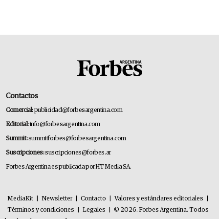
Contactos
Comercial:
publicidad@forbesargentina.com
Editorial:
info@forbesargentina.com
Summit:
summitforbes@forbesargentina.com
Suscripciones:
suscripciones@forbes.ar
Forbes Argentina es publicada por HT Media SA.
MediaKit
|
Newsletter
|
Contacto
|
Valores y estándares editoriales
|
Términos y condiciones
|
Legales
|
© 2026. Forbes Argentina. Todos