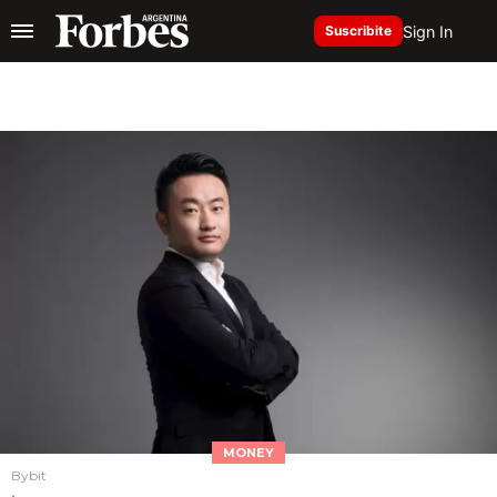
Sign In
Suscribite
MONEY
Bybit
.