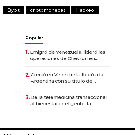
Bybit
criptomonedas
Hackeo
Popular
1.
Emigró de Venezuela, lideró las
operaciones de Chevron en
EE.UU. y hoy es la única mujer
CEO en Vaca Muerta
2.
Creció en Venezuela, llegó a la
Argentina con su título de
abogado y construyó un imperio
gastronómico que revoluciona
3.
De la telemedicina transaccional
las marcas "fast premium"
al bienestar inteligente: la
evolución de doc24 para
transformar a las organizaciones