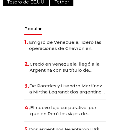
Tesoro de EE.UU
Tether
Popular
1.
Emigró de Venezuela, lideró las
operaciones de Chevron en
EE.UU. y hoy es la única mujer
CEO en Vaca Muerta
2.
Creció en Venezuela, llegó a la
Argentina con su título de
abogado y construyó un imperio
gastronómico que revoluciona
3.
De Paredes y Lisandro Martínez
las marcas "fast premium"
a Mirtha Legrand: dos argentinos
impulsan el negocio del wellness
deportivo y el cuidado corporal
4.
El nuevo lujo corporativo: por
qué en Perú los viajes de
negocios dejan de ser reuniones
para convertirse en experiencias
5.
Dos argentinos levantaron US$