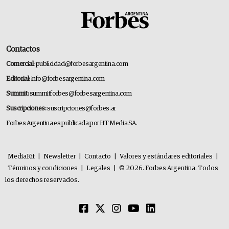
Contactos
Comercial:
publicidad@forbesargentina.com
Editorial:
info@forbesargentina.com
Summit:
summitforbes@forbesargentina.com
Suscripciones:
suscripciones@forbes.ar
Forbes Argentina es publicada por HT Media SA.
MediaKit
|
Newsletter
|
Contacto
|
Valores y estándares editoriales
|
Términos y condiciones
|
Legales
|
© 2026. Forbes Argentina. Todos
los derechos reservados.