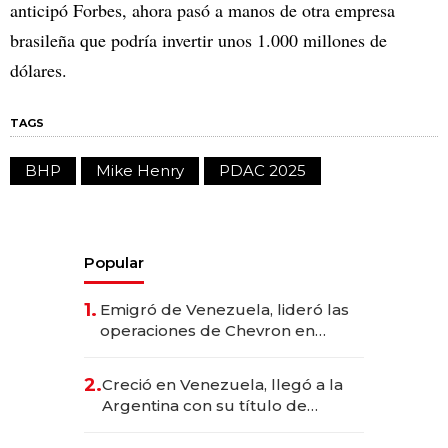
anticipó Forbes, ahora pasó a manos de otra empresa
brasileña que podría invertir unos 1.000 millones de
dólares.
TAGS
BHP
Mike Henry
PDAC 2025
Popular
1.
Emigró de Venezuela, lideró las
operaciones de Chevron en
EE.UU. y hoy es la única mujer
CEO en Vaca Muerta
2.
Creció en Venezuela, llegó a la
Argentina con su título de
abogado y construyó un imperio
gastronómico que revoluciona