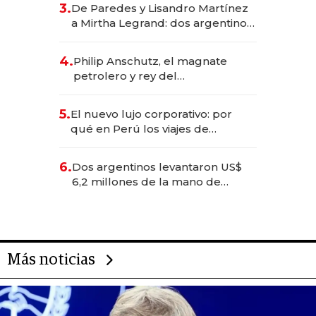
3.
De Paredes y Lisandro Martínez
las marcas "fast premium"
a Mirtha Legrand: dos argentinos
impulsan el negocio del wellness
deportivo y el cuidado corporal
4.
Philip Anschutz, el magnate
petrolero y rey del
entretenimiento que va por la
licitación de Tecnópolis junto a
5.
El nuevo lujo corporativo: por
Fénix
qué en Perú los viajes de
negocios dejan de ser reuniones
para convertirse en experiencias
6.
Dos argentinos levantaron US$
transformadoras
6,2 millones de la mano de
Rauch, Englebienne y Woloski
Más noticias