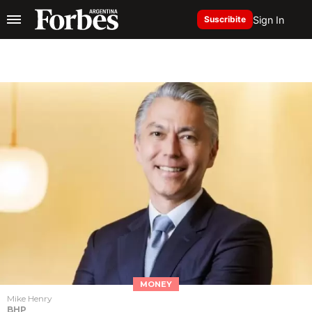
Sign In
Suscribite
MONEY
Mike Henry
BHP