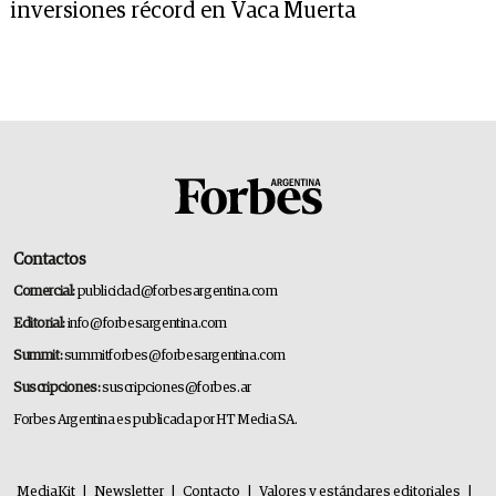
inversiones récord en Vaca Muerta
Contactos
Comercial:
publicidad@forbesargentina.com
Editorial:
info@forbesargentina.com
Summit:
summitforbes@forbesargentina.com
Suscripciones:
suscripciones@forbes.ar
Forbes Argentina es publicada por HT Media SA.
MediaKit
|
Newsletter
|
Contacto
|
Valores y estándares editoriales
|