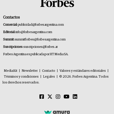
Contactos
Comercial:
publicidad@forbesargentina.com
Editorial:
info@forbesargentina.com
Summit:
summitforbes@forbesargentina.com
Suscripciones:
suscripciones@forbes.ar
Forbes Argentina es publicada por HT Media SA.
MediaKit
|
Newsletter
|
Contacto
|
Valores y estándares editoriales
|
Términos y condiciones
|
Legales
|
© 2026. Forbes Argentina. Todos
los derechos reservados.