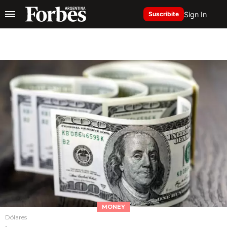
Sign In
Suscribite
MONEY
Dólares
.