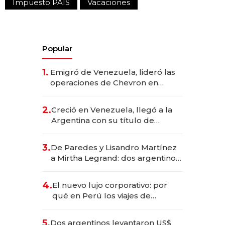
Impuesto PAIS
Vacaciones
Popular
1.
Emigró de Venezuela, lideró las
operaciones de Chevron en
EE.UU. y hoy es la única mujer
CEO en Vaca Muerta
2.
Creció en Venezuela, llegó a la
Argentina con su título de
abogado y construyó un imperio
gastronómico que revoluciona
3.
De Paredes y Lisandro Martínez
las marcas "fast premium"
a Mirtha Legrand: dos argentinos
impulsan el negocio del wellness
deportivo y el cuidado corporal
4.
El nuevo lujo corporativo: por
qué en Perú los viajes de
negocios dejan de ser reuniones
para convertirse en experiencias
5.
Dos argentinos levantaron US$