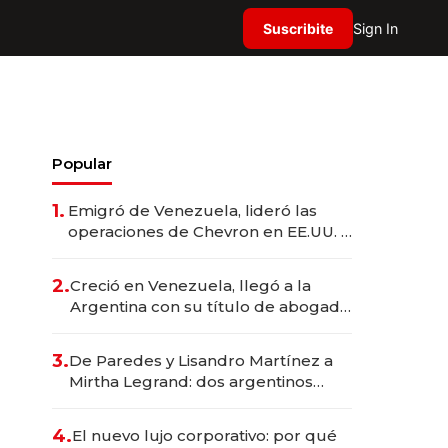
Suscribite
Sign In
Popular
1.
Emigró de Venezuela, lideró las
operaciones de Chevron en EE.UU. y
hoy es la única mujer CEO en Vaca
Muerta
2.
Creció en Venezuela, llegó a la
Argentina con su título de abogado
y construyó un imperio
gastronómico que revoluciona las
3.
De Paredes y Lisandro Martínez a
marcas "fast premium"
Mirtha Legrand: dos argentinos
impulsan el negocio del wellness
deportivo y el cuidado corporal
4.
El nuevo lujo corporativo: por qué