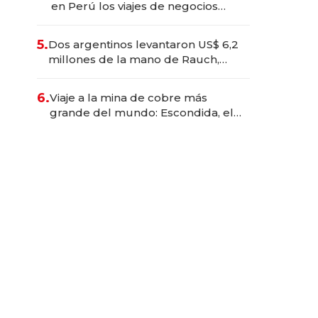
en Perú los viajes de negocios
dejan de ser reuniones para
convertirse en experiencias
5.
Dos argentinos levantaron US$ 6,2
transformadoras
millones de la mano de Rauch,
Englebienne y Woloski
6.
Viaje a la mina de cobre más
grande del mundo: Escondida, el
gigante chileno que exporta US$
14.000 millones anuales