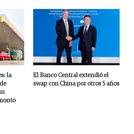
s: la
El Banco Central extendió el
 de
swap con China por otros 5 años
un
 monto