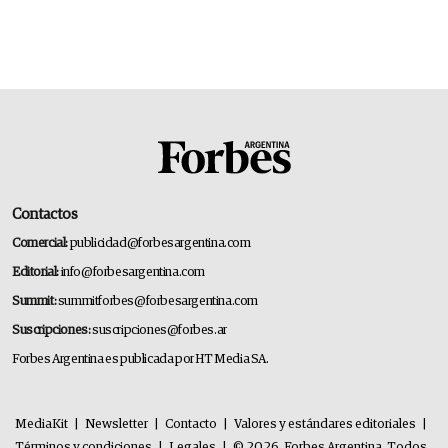
Contactos
Comercial:
publicidad@forbesargentina.com
Editorial:
info@forbesargentina.com
Summit:
summitforbes@forbesargentina.com
Suscripciones:
suscripciones@forbes.ar
Forbes Argentina es publicada por HT Media SA.
MediaKit
|
Newsletter
|
Contacto
|
Valores y estándares editoriales
|
Términos y condiciones
|
Legales
|
© 2026. Forbes Argentina. Todos