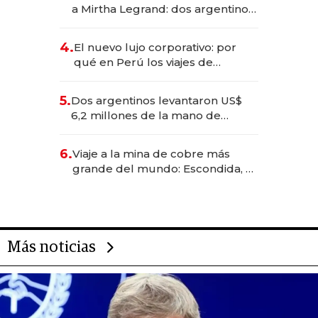
las marcas "fast premium"
a Mirtha Legrand: dos argentinos
impulsan el negocio del wellness
deportivo y el cuidado corporal
4.
El nuevo lujo corporativo: por
qué en Perú los viajes de
negocios dejan de ser reuniones
para convertirse en experiencias
5.
Dos argentinos levantaron US$
transformadoras
6,2 millones de la mano de
Rauch, Englebienne y Woloski
6.
Viaje a la mina de cobre más
grande del mundo: Escondida, el
gigante chileno que exporta US$
14.000 millones anuales
Más noticias