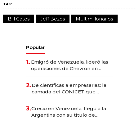
TAGS
Bill Gates
Jeff Bezos
Multimillonarios
Popular
1.
Emigró de Venezuela, lideró las
operaciones de Chevron en
EE.UU. y hoy es la única mujer
CEO en Vaca Muerta
2.
De científicas a empresarias: la
camada del CONICET que
levantó más de US$ 40 millones
para fundar startups biotech
3.
Creció en Venezuela, llegó a la
Argentina con su título de
abogado y construyó un imperio
gastronómico que revoluciona
las marcas "fast premium"