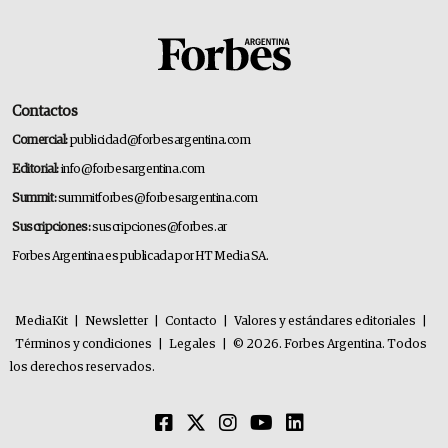
Contactos
Comercial:
publicidad@forbesargentina.com
Editorial:
info@forbesargentina.com
Summit:
summitforbes@forbesargentina.com
Suscripciones:
suscripciones@forbes.ar
Forbes Argentina es publicada por HT Media SA.
MediaKit
|
Newsletter
|
Contacto
|
Valores y estándares editoriales
|
Términos y condiciones
|
Legales
|
© 2026. Forbes Argentina. Todos
los derechos reservados.