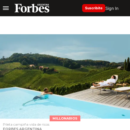
Sign In
Suscribite
MILLONARIOS
Pileta campiña vida de ricos
FORBES ARGENTINA