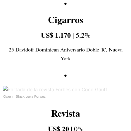
•
Cigarros
US$ 1.170
| 5,2%
25 Davidoff Dominican Aniversario Doble 'R', Nueva
York
•
Guerin Blask para Forbes.
Revista
US$ 20
| 0%