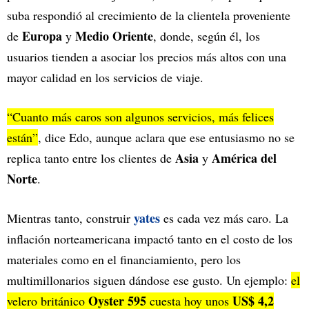
suba respondió al crecimiento de la clientela proveniente
Europa
Medio Oriente
de
y
, donde, según él, los
usuarios tienden a asociar los precios más altos con una
mayor calidad en los servicios de viaje.
“Cuanto más caros son algunos servicios, más felices
están”
, dice Edo, aunque aclara que ese entusiasmo no se
Asia
América del
replica tanto entre los clientes de
y
Norte
.
yates
Mientras tanto, construir
es cada vez más caro. La
inflación norteamericana impactó tanto en el costo de los
materiales como en el financiamiento, pero los
multimillonarios siguen dándose ese gusto. Un ejemplo:
el
Oyster 595
US$ 4,2
velero británico
cuesta hoy unos