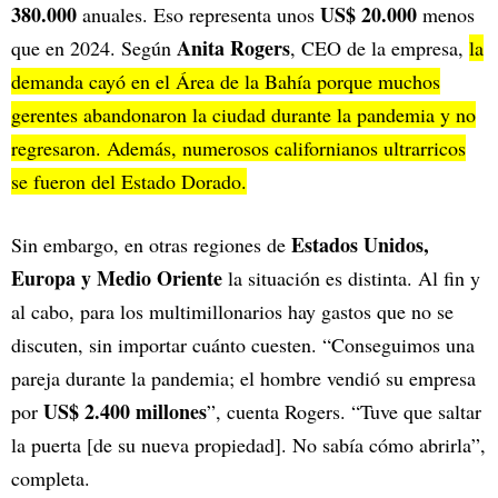
380.000
US$ 20.000
anuales. Eso representa unos
menos
Anita Rogers
que en 2024. Según
, CEO de la empresa,
la
demanda cayó en el Área de la Bahía porque muchos
gerentes abandonaron la ciudad durante la pandemia y no
regresaron. Además, numerosos californianos ultrarricos
se fueron del Estado Dorado.
Estados Unidos,
Sin embargo, en otras regiones de
Europa y Medio Oriente
la situación es distinta. Al fin y
al cabo, para los multimillonarios hay gastos que no se
discuten, sin importar cuánto cuesten. “Conseguimos una
pareja durante la pandemia; el hombre vendió su empresa
US$ 2.400 millones
por
”, cuenta Rogers. “Tuve que saltar
la puerta [de su nueva propiedad]. No sabía cómo abrirla”,
completa.