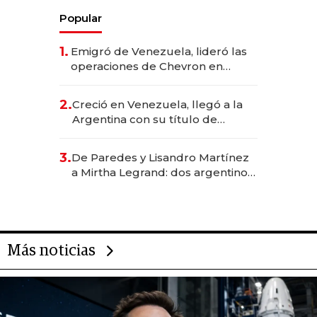
Popular
1.
Emigró de Venezuela, lideró las
operaciones de Chevron en
EE.UU. y hoy es la única mujer
CEO en Vaca Muerta
2.
Creció en Venezuela, llegó a la
Argentina con su título de
abogado y construyó un imperio
gastronómico que revoluciona
3.
De Paredes y Lisandro Martínez
las marcas "fast premium"
a Mirtha Legrand: dos argentinos
impulsan el negocio del wellness
deportivo y el cuidado corporal
Más noticias