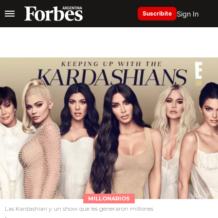
Sign In
Suscribite
MILLONARIOS
Las Kardashian y un show que les generaron millones
.