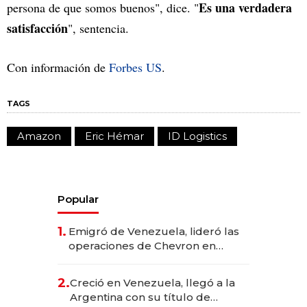
Es una verdadera
persona de que somos buenos", dice. "
satisfacción
", sentencia.
Con información de
Forbes US
.
TAGS
Amazon
Eric Hémar
ID Logistics
Popular
1.
Emigró de Venezuela, lideró las
operaciones de Chevron en
EE.UU. y hoy es la única mujer
CEO en Vaca Muerta
2.
Creció en Venezuela, llegó a la
Argentina con su título de