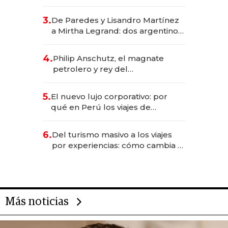
abogado y construyó un imperio
gastronómico que revoluciona
3.
De Paredes y Lisandro Martínez
las marcas "fast premium"
a Mirtha Legrand: dos argentinos
impulsan el negocio del wellness
deportivo y el cuidado corporal
4.
Philip Anschutz, el magnate
petrolero y rey del
entretenimiento que va por la
licitación de Tecnópolis junto a
5.
El nuevo lujo corporativo: por
Fénix
qué en Perú los viajes de
negocios dejan de ser reuniones
para convertirse en experiencias
6.
Del turismo masivo a los viajes
transformadoras
por experiencias: cómo cambia el
negocio de la asistencia al viajero
Más noticias