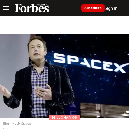
Sign In
Suscribite
MILLONARIOS
Elon Musk SpaceX
.