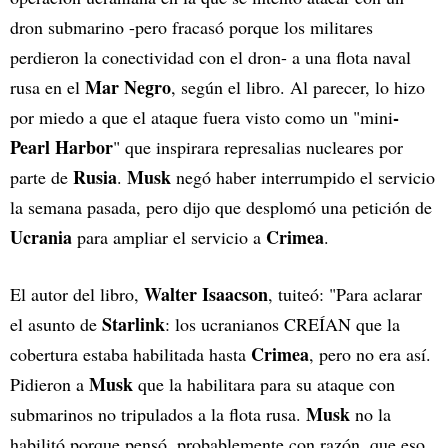
dron submarino -pero fracasó porque los militares
perdieron la conectividad con el dron- a una flota naval
Mar Negro
rusa en el
, según el libro. Al parecer, lo hizo
-
por miedo a que el ataque fuera visto como un "mini
Pearl Harbor
" que inspirara represalias nucleares por
Rusia
Musk
parte de
.
negó haber interrumpido el servicio
la semana pasada, pero dijo que desplomó una petición de
Ucrania
Crimea
para ampliar el servicio a
.
Walter Isaacson
El autor del libro,
, tuiteó: "Para aclarar
Starlink
el asunto de
: los ucranianos CREÍAN que la
Crimea
cobertura estaba habilitada hasta
, pero no era así.
Musk
Pidieron a
que la habilitara para su ataque con
Musk
submarinos no tripulados a la flota rusa.
no la
habilitó porque pensó, probablemente con razón, que eso