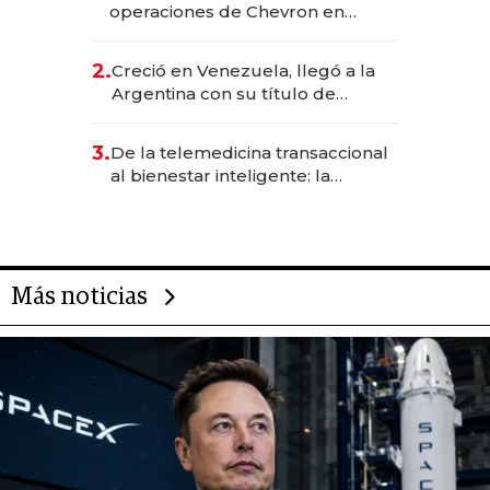
operaciones de Chevron en
EE.UU. y hoy es la única mujer
CEO en Vaca Muerta
2.
Creció en Venezuela, llegó a la
Argentina con su título de
abogado y construyó un imperio
gastronómico que revoluciona
3.
De la telemedicina transaccional
las marcas "fast premium"
al bienestar inteligente: la
evolución de doc24 para
transformar a las organizaciones
Más noticias