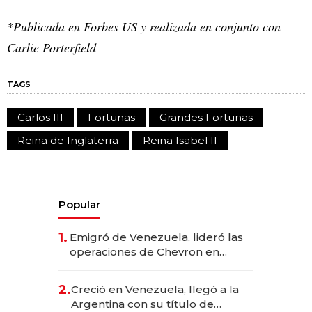
*Publicada en Forbes US y realizada en conjunto con
Carlie Porterfield
TAGS
Carlos III
Fortunas
Grandes Fortunas
Reina de Inglaterra
Reina Isabel II
Popular
1.
Emigró de Venezuela, lideró las
operaciones de Chevron en
EE.UU. y hoy es la única mujer
CEO en Vaca Muerta
2.
Creció en Venezuela, llegó a la
Argentina con su título de