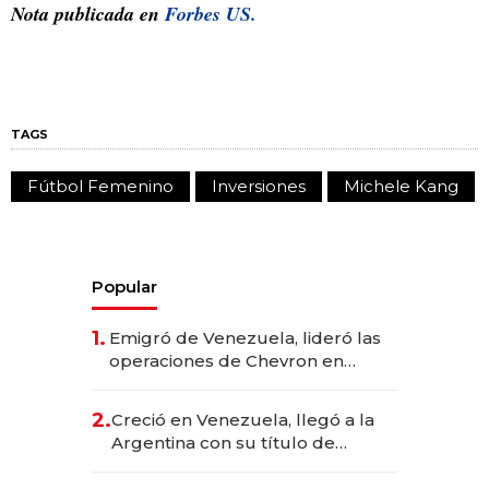
Nota publicada en
Forbes US.
TAGS
Fútbol Femenino
Inversiones
Michele Kang
Popular
1.
Emigró de Venezuela, lideró las
operaciones de Chevron en
EE.UU. y hoy es la única mujer
CEO en Vaca Muerta
2.
Creció en Venezuela, llegó a la
Argentina con su título de
abogado y construyó un imperio
gastronómico que revoluciona