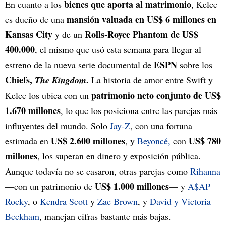
bienes que aporta al matrimonio
En cuanto a los
, Kelce
mansión valuada en US$ 6 millones en
es dueño de una
Kansas City
Rolls-Royce Phantom de US$
y de un
400.000
, el mismo que usó esta semana para llegar al
ESPN
estreno de la nueva serie documental de
sobre los
Chiefs,
.
The Kingdom
La historia de amor entre Swift y
patrimonio neto conjunto de US$
Kelce los ubica con un
1.670 millones
, lo que los posiciona entre las parejas más
influyentes del mundo. Solo
Jay-Z
, con una fortuna
US$ 2.600 millones
US$ 780
estimada en
, y
Beyoncé,
con
millones
, los superan en dinero y exposición pública.
Aunque todavía no se casaron, otras parejas como
Rihanna
US$ 1.000 millones
—con un patrimonio de
— y
A$AP
Rocky
, o
Kendra Scott
y
Zac Brown
, y
David y Victoria
Beckham
, manejan cifras bastante más bajas.