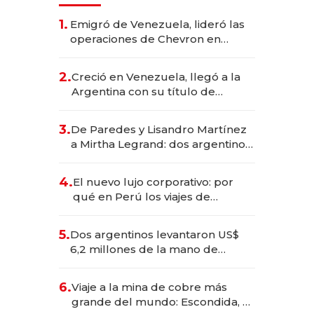
1.
Emigró de Venezuela, lideró las
operaciones de Chevron en
EE.UU. y hoy es la única mujer
CEO en Vaca Muerta
2.
Creció en Venezuela, llegó a la
Argentina con su título de
abogado y construyó un imperio
gastronómico que revoluciona
3.
De Paredes y Lisandro Martínez
las marcas "fast premium"
a Mirtha Legrand: dos argentinos
impulsan el negocio del wellness
deportivo y el cuidado corporal
4.
El nuevo lujo corporativo: por
qué en Perú los viajes de
negocios dejan de ser reuniones
para convertirse en experiencias
5.
Dos argentinos levantaron US$
transformadoras
6,2 millones de la mano de
Rauch, Englebienne y Woloski
6.
Viaje a la mina de cobre más
grande del mundo: Escondida, el