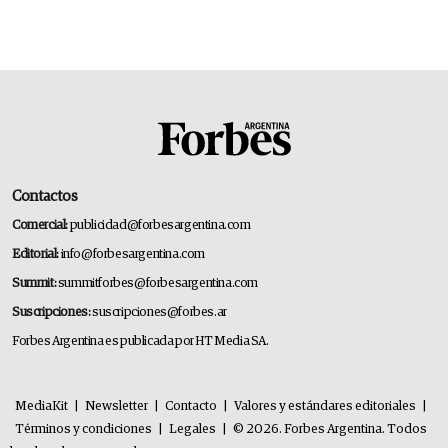
Contactos
Comercial:
publicidad@forbesargentina.com
Editorial:
info@forbesargentina.com
Summit:
summitforbes@forbesargentina.com
Suscripciones:
suscripciones@forbes.ar
Forbes Argentina es publicada por HT Media SA.
MediaKit
|
Newsletter
|
Contacto
|
Valores y estándares editoriales
|
Términos y condiciones
|
Legales
|
© 2026. Forbes Argentina. Todos