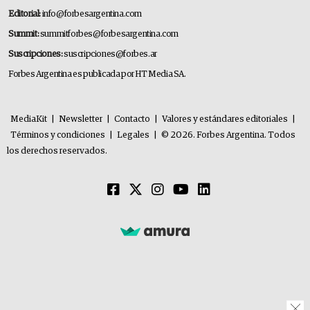
Editorial:
info@forbesargentina.com
Summit:
summitforbes@forbesargentina.com
Suscripciones:
suscripciones@forbes.ar
Forbes Argentina es publicada por HT Media SA.
MediaKit
|
Newsletter
|
Contacto
|
Valores y estándares editoriales
|
Términos y condiciones
|
Legales
|
© 2026. Forbes Argentina. Todos
los derechos reservados.