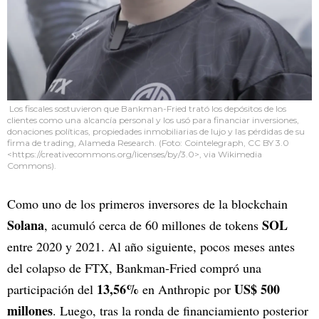
Los fiscales sostuvieron que Bankman-Fried trató los depósitos de los
clientes como una alcancía personal y los usó para financiar inversiones,
donaciones políticas, propiedades inmobiliarias de lujo y las pérdidas de su
firma de trading, Alameda Research. (Foto: Cointelegraph, CC BY 3.0
<https://creativecommons.org/licenses/by/3.0>, via Wikimedia
Commons).
Como uno de los primeros inversores de la blockchain
Solana
SOL
, acumuló cerca de 60 millones de tokens
entre 2020 y 2021. Al año siguiente, pocos meses antes
del colapso de FTX, Bankman-Fried compró una
13,56%
US$ 500
participación del
en Anthropic por
millones
. Luego, tras la ronda de financiamiento posterior