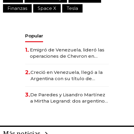
Finanzas
Space X
Tesla
Popular
1.
Emigró de Venezuela, lideró las
operaciones de Chevron en
EE.UU. y hoy es la única mujer
CEO en Vaca Muerta
2.
Creció en Venezuela, llegó a la
Argentina con su título de
abogado y construyó un imperio
gastronómico que revoluciona
3.
De Paredes y Lisandro Martínez
las marcas "fast premium"
a Mirtha Legrand: dos argentinos
impulsan el negocio del wellness
deportivo y el cuidado corporal