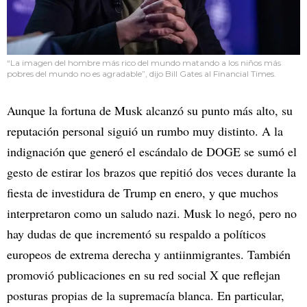
“La imagen del hombre más rico del mundo matando a los niños más
pobres del mundo no es agradable”, dijo Bill Gates al Financial Times.
Aunque la fortuna de Musk alcanzó su punto más alto, su
reputación personal siguió un rumbo muy distinto. A la
indignación que generó el escándalo de DOGE se sumó el
gesto de estirar los brazos que repitió dos veces durante la
fiesta de investidura de Trump en enero, y que muchos
interpretaron como un saludo nazi. Musk lo negó, pero no
hay dudas de que incrementó su respaldo a políticos
europeos de extrema derecha y antiinmigrantes. También
promovió publicaciones en su red social X que reflejan
posturas propias de la supremacía blanca. En particular,