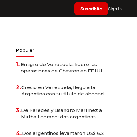
Suscribite
Sign In
Popular
1.
Emigró de Venezuela, lideró las
operaciones de Chevron en EE.UU. y
hoy es la única mujer CEO en Vaca
Muerta
2.
Creció en Venezuela, llegó a la
Argentina con su título de abogado
y construyó un imperio
gastronómico que revoluciona las
3.
De Paredes y Lisandro Martínez a
marcas "fast premium"
Mirtha Legrand: dos argentinos
impulsan el negocio del wellness
deportivo y el cuidado corporal
4.
Dos argentinos levantaron US$ 6,2