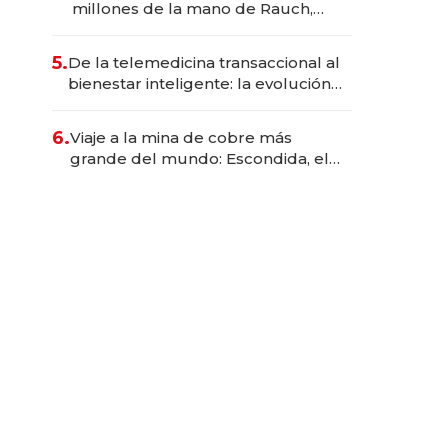
millones de la mano de Rauch,
Englebienne y Woloski
5.
De la telemedicina transaccional al
bienestar inteligente: la evolución
de doc24 para transformar a las
organizaciones
6.
Viaje a la mina de cobre más
grande del mundo: Escondida, el
gigante chileno que exporta US$
14.000 millones anuales