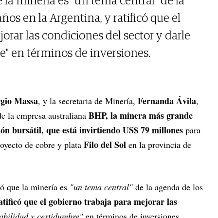
la minería es "un tema central" de la
os en la Argentina, y ratificó que el
orar las condiciones del sector y darle
e" en términos de inversiones.
rgio Massa
Fernanda Ávila
, y la secretaria de Minería,
,
BHP, la minera más grande
de la empresa australiana
ón bursátil, que está invirtiendo US$ 79 millones
para
Filo del Sol
royecto de cobre y plata
en la provincia de
ó que la minería es
"un tema central"
de la agenda de los
atificó que el gobierno trabaja para mejorar las
tabilidad y certidumbre"
en términos de inversiones.