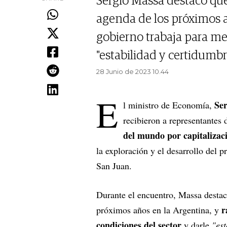
Sergio Massa destacó que 
agenda de los próximos añ
gobierno trabaja para mej
"estabilidad y certidumbr
28 Junio de 2023 10.44
E
Se
l ministro de Economía,
recibieron a representantes 
del mundo por capitalizaci
la exploración y el desarrollo del p
San Juan.
Durante el encuentro, Massa destac
r
próximos años en la Argentina, y
condiciones del sector
y darle
"es