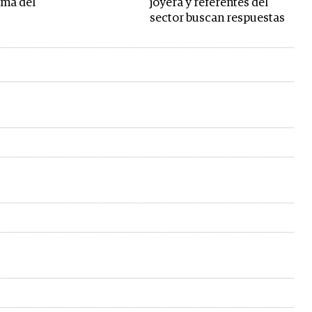
ima del
joyera y referentes del
sector buscan respuestas