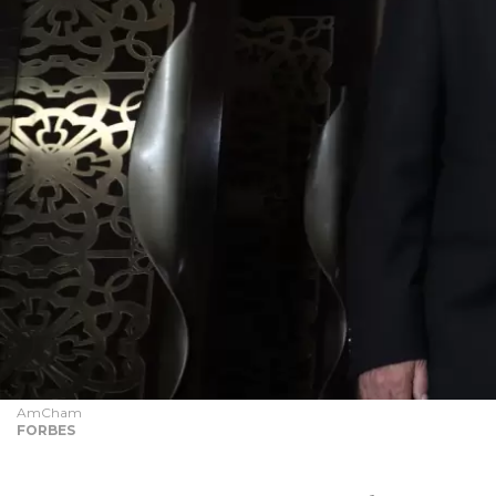
AmCham
FORBES