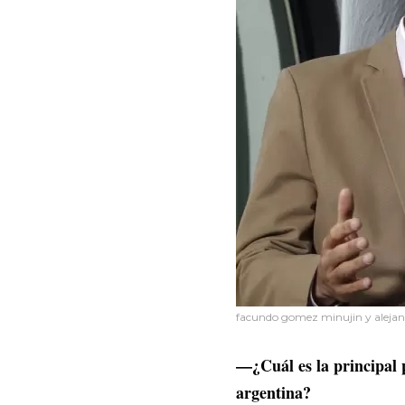
facundo gomez minujin y alejandr
—¿Cuál es la principal
argentina?