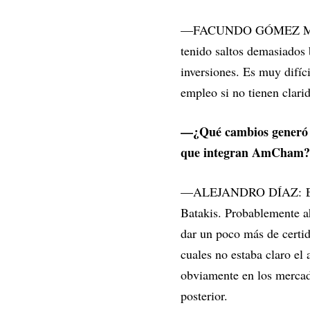
—FACUNDO GÓMEZ M
tenido saltos demasiados b
inversiones. Es muy difí
empleo si no tienen clarid
—¿Qué cambios generó l
que integran AmCham?
—ALEJANDRO DÍAZ: En lo p
Batakis. Probablemente a
dar un poco más de certi
cuales no estaba claro el 
obviamente en los mercado
posterior.