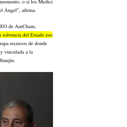
 momento, o si los Medici
l Ángel”, afirma.
, CEO de AmCham,
a solvencia del Estado eso
trapa recursos de donde
y vinculada a la
 Minujín.