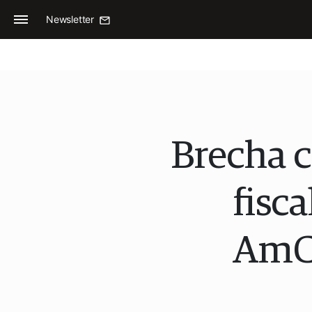
Newsletter
Brecha c
fisc
AmCh