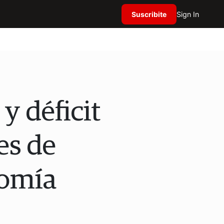
Suscribite
Sign In
y déficit
es de
nomía