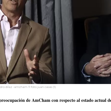
o diÌaz -amcham 11 foto juan casas (1)
 preocupación de AmCham con respecto al estado actual d