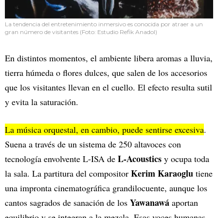
La tendencia del entretenimiento inmersivo es conocida por atraer a un
gran número de visitantes (Foto: Estudio Refik Anadol)
En distintos momentos, el ambiente libera aromas a lluvia,
tierra húmeda o flores dulces, que salen de los accesorios
que los visitantes llevan en el cuello. El efecto resulta sutil
y evita la saturación.
La música orquestal, en cambio, puede sentirse excesiva
.
Suena a través de un sistema de 250 altavoces con
L-Acoustics
tecnología envolvente L-ISA de
y ocupa toda
Kerim Karaoglu
la sala. La partitura del compositor
tiene
una impronta cinematográfica grandilocuente, aunque los
Yawanawá
cantos sagrados de sanación de los
aportan
equilibrio y se integran a la mezcla. Esas voces humanas