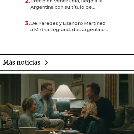
2.
Creció en Venezuela, llegó a la
Argentina con su título de
abogado y construyó un imperio
gastronómico que revoluciona
3.
De Paredes y Lisandro Martínez
las marcas "fast premium"
a Mirtha Legrand: dos argentinos
impulsan el negocio del wellness
deportivo y el cuidado corporal
Más noticias