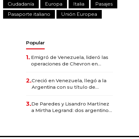
Ciudadanía
Europa
Italia
Pasajes
Pasaporte italiano
Unión Europea
Popular
1.
Emigró de Venezuela, lideró las
operaciones de Chevron en
EE.UU. y hoy es la única mujer
CEO en Vaca Muerta
2.
Creció en Venezuela, llegó a la
Argentina con su título de
abogado y construyó un imperio
gastronómico que revoluciona
3.
De Paredes y Lisandro Martínez
las marcas "fast premium"
a Mirtha Legrand: dos argentinos
impulsan el negocio del wellness
deportivo y el cuidado corporal