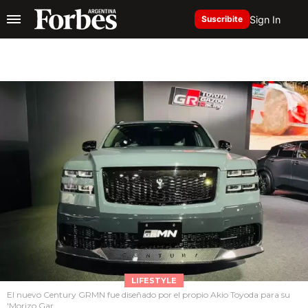
Sign In
Suscribite
LIFESTYLE
El nuevo Century GRMN fue diseñado por el propio Akio Toyoda para su
'Morizo Gar