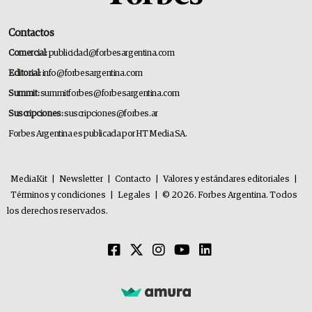
Contactos
Comercial:
publicidad@forbesargentina.com
Editorial:
info@forbesargentina.com
Summit:
summitforbes@forbesargentina.com
Suscripciones:
suscripciones@forbes.ar
Forbes Argentina es publicada por HT Media SA.
MediaKit
|
Newsletter
|
Contacto
|
Valores y estándares editoriales
|
Términos y condiciones
|
Legales
|
© 2026. Forbes Argentina. Todos
los derechos reservados.