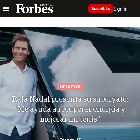
Sign In
Suscribite
LIFESTYLE
Rafa Nadal presenta su superyate:
“Me ayuda a recuperar energía y
mejorar mi tenis”
Forbes US