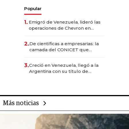
Popular
1.
Emigró de Venezuela, lideró las
operaciones de Chevron en
EE.UU. y hoy es la única mujer
CEO en Vaca Muerta
2.
De científicas a empresarias: la
camada del CONICET que
levantó más de US$ 40 millones
para fundar startups biotech
3.
Creció en Venezuela, llegó a la
Argentina con su título de
abogado y construyó un imperio
gastronómico que revoluciona
las marcas "fast premium"
Más noticias