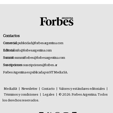
Contactos
Comercial:
publicidad@forbesargentina.com
Editorial:
info@forbesargentina.com
Summit:
summitforbes@forbesargentina.com
Suscripciones:
suscripciones@forbes.ar
Forbes Argentina es publicada por HT Media SA.
MediaKit
|
Newsletter
|
Contacto
|
Valores y estándares editoriales
|
Términos y condiciones
|
Legales
|
© 2026. Forbes Argentina. Todos
los derechos reservados.