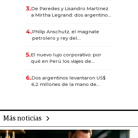
gastronómico que revoluciona
3.
De Paredes y Lisandro Martínez
las marcas "fast premium"
a Mirtha Legrand: dos argentinos
impulsan el negocio del wellness
deportivo y el cuidado corporal
4.
Philip Anschutz, el magnate
petrolero y rey del
entretenimiento que va por la
licitación de Tecnópolis junto a
5.
El nuevo lujo corporativo: por
Fénix
qué en Perú los viajes de
negocios dejan de ser reuniones
para convertirse en experiencias
6.
Dos argentinos levantaron US$
transformadoras
6,2 millones de la mano de
Rauch, Englebienne y Woloski
Más noticias