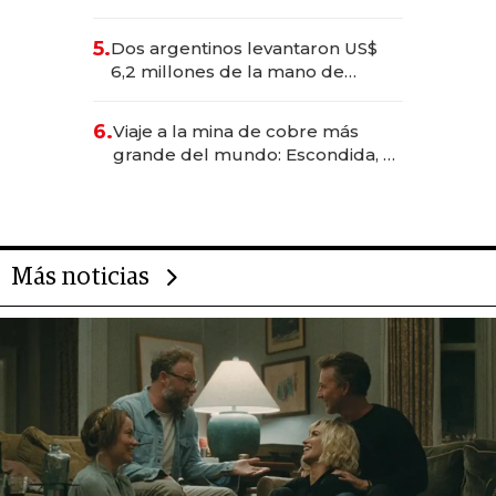
negocios dejan de ser reuniones
para convertirse en experiencias
5.
Dos argentinos levantaron US$
transformadoras
6,2 millones de la mano de
Rauch, Englebienne y Woloski
6.
Viaje a la mina de cobre más
grande del mundo: Escondida, el
gigante chileno que exporta US$
14.000 millones anuales
Más noticias