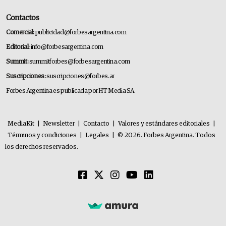
Contactos
Comercial:
publicidad@forbesargentina.com
Editorial:
info@forbesargentina.com
Summit:
summitforbes@forbesargentina.com
Suscripciones:
suscripciones@forbes.ar
Forbes Argentina es publicada por HT Media SA.
MediaKit
|
Newsletter
|
Contacto
|
Valores y estándares editoriales
|
Términos y condiciones
|
Legales
|
© 2026. Forbes Argentina. Todos
los derechos reservados.