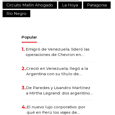
Circuito Mallín Ahogado
La Hoya
Patagonia
Río Negro
Popular
1.
Emigró de Venezuela, lideró las
operaciones de Chevron en
EE.UU. y hoy es la única mujer
CEO en Vaca Muerta
2.
Creció en Venezuela, llegó a la
Argentina con su título de
abogado y construyó un imperio
gastronómico que revoluciona
3.
De Paredes y Lisandro Martínez
las marcas "fast premium"
a Mirtha Legrand: dos argentinos
impulsan el negocio del wellness
deportivo y el cuidado corporal
4.
El nuevo lujo corporativo: por
qué en Perú los viajes de