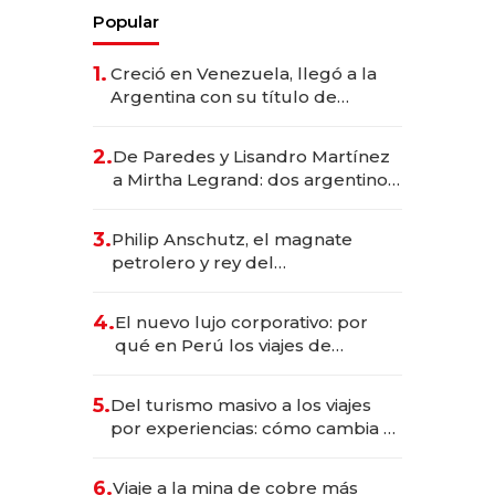
Popular
1.
Creció en Venezuela, llegó a la
Argentina con su título de
abogado y construyó un imperio
gastronómico que revoluciona
2.
De Paredes y Lisandro Martínez
las marcas "fast premium"
a Mirtha Legrand: dos argentinos
impulsan el negocio del wellness
deportivo y el cuidado corporal
3.
Philip Anschutz, el magnate
petrolero y rey del
entretenimiento que va por la
licitación de Tecnópolis junto a
4.
El nuevo lujo corporativo: por
Fénix
qué en Perú los viajes de
negocios dejan de ser reuniones
para convertirse en experiencias
5.
Del turismo masivo a los viajes
transformadoras
por experiencias: cómo cambia el
negocio de la asistencia al viajero
6.
Viaje a la mina de cobre más