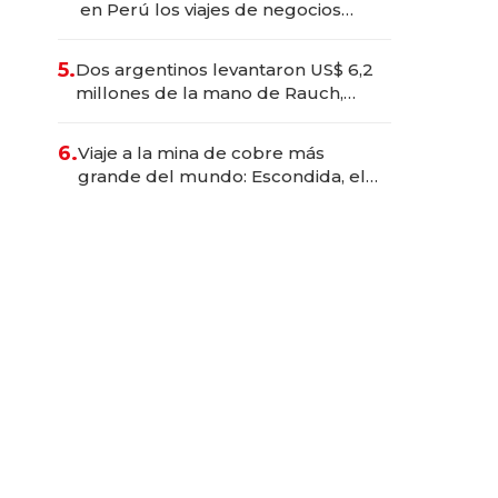
en Perú los viajes de negocios
dejan de ser reuniones para
convertirse en experiencias
5.
Dos argentinos levantaron US$ 6,2
transformadoras
millones de la mano de Rauch,
Englebienne y Woloski
6.
Viaje a la mina de cobre más
grande del mundo: Escondida, el
gigante chileno que exporta US$
14.000 millones anuales