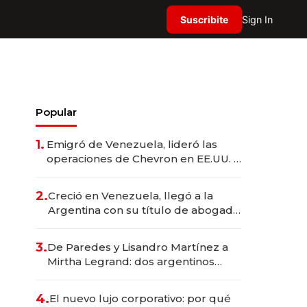
Suscribite
Sign In
Popular
1.
Emigró de Venezuela, lideró las
operaciones de Chevron en EE.UU. y
hoy es la única mujer CEO en Vaca
Muerta
2.
Creció en Venezuela, llegó a la
Argentina con su título de abogado
y construyó un imperio
gastronómico que revoluciona las
3.
De Paredes y Lisandro Martínez a
marcas "fast premium"
Mirtha Legrand: dos argentinos
impulsan el negocio del wellness
deportivo y el cuidado corporal
4.
El nuevo lujo corporativo: por qué