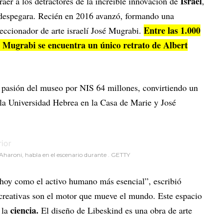
Israel
raer a los detractores de la increíble innovación de
,
 despegara. Recién en 2016 avanzó, formando una
Entre las 1.000
eccionador de arte israelí José Mugrabi.
 Mugrabi se encuentra un único retrato de Albert
a pasión del museo por NIS 64 millones, convirtiendo un
 la Universidad Hebrea en la Casa de Marie y José
o Aharoni, habla en el escenario durante . GETTY
 hoy como el activo humano más esencial”, escribió
creativas son el motor que mueve el mundo. Este espacio
ciencia.
 la
El diseño de Libeskind es una obra de arte