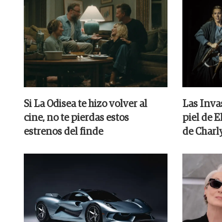
Si La Odisea te hizo volver al
Las Inva
cine, no te pierdas estos
piel de 
estrenos del finde
de Charl