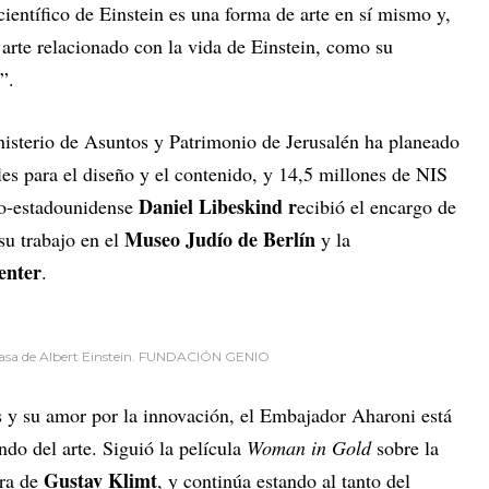
científico de Einstein es una forma de arte en sí mismo y,
á arte relacionado con la vida de Einstein, como su
”.
nisterio de Asuntos y Patrimonio de Jerusalén ha planeado
es para el diseño y el contenido, y 14,5 millones de NIS
Daniel Libeskind r
aco-estadounidense
ecibió el encargo de
Museo Judío de Berlín
su trabajo en el
y la
enter
.
a casa de Albert Einstein. FUNDACIÓN GENIO
s y su amor por la innovación, el Embajador Aharoni está
do del arte. Siguió la película
Woman in Gold
sobre la
Gustav Klimt
ura de
, y continúa estando al tanto del