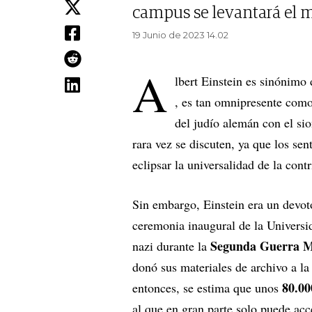
campus se levantará el 
19 Junio de 2023 14.02
A
lbert Einstein es sinónimo 
, es tan omnipresente como
del judío alemán con el si
rara vez se discuten, ya que los se
eclipsar la universalidad de la cont
Sin embargo, Einstein era un devoto
ceremonia inaugural de la Universi
Segunda Guerra M
nazi durante la
donó sus materiales de archivo a la
80.0
entonces, se estima que unos
al que en gran parte solo puede ac