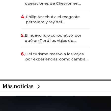
operaciones de Chevron en
EE.UU. y hoy es la única mujer
CEO en Vaca Muerta
4.
Philip Anschutz, el magnate
petrolero y rey del
entretenimiento que va por la
licitación de Tecnópolis junto a
5.
El nuevo lujo corporativo: por
Fénix
qué en Perú los viajes de
negocios dejan de ser reuniones
para convertirse en experiencias
6.
Del turismo masivo a los viajes
transformadoras
por experiencias: cómo cambia el
negocio de la asistencia al viajero
Más noticias