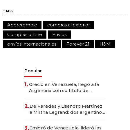
TAGS
Abercrombie
compras al exterior
Compras online
Envíos
envíos internacionales
Forever 21
H&M
Popular
1.
Creció en Venezuela, llegó a la
Argentina con su título de
abogado y construyó un imperio
gastronómico que revoluciona
2.
De Paredes y Lisandro Martínez
las marcas "fast premium"
a Mirtha Legrand: dos argentinos
impulsan el negocio del wellness
deportivo y el cuidado corporal
3.
Emigró de Venezuela, lideró las