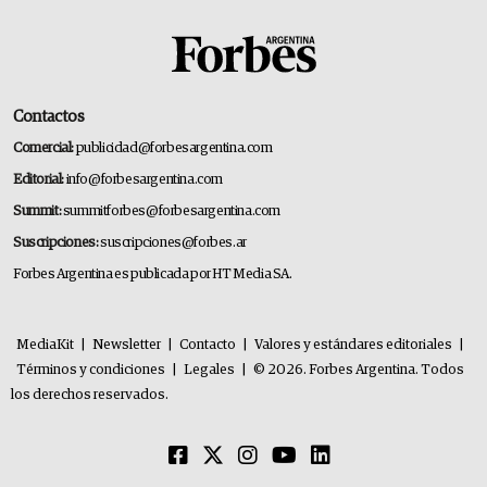
Contactos
Comercial:
publicidad@forbesargentina.com
Editorial:
info@forbesargentina.com
Summit:
summitforbes@forbesargentina.com
Suscripciones:
suscripciones@forbes.ar
Forbes Argentina es publicada por HT Media SA.
MediaKit
|
Newsletter
|
Contacto
|
Valores y estándares editoriales
|
Términos y condiciones
|
Legales
|
© 2026. Forbes Argentina. Todos
los derechos reservados.