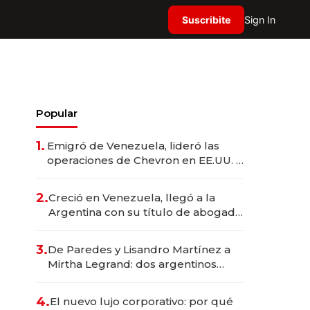
Suscribite
Sign In
Popular
1.
Emigró de Venezuela, lideró las
operaciones de Chevron en EE.UU. y
hoy es la única mujer CEO en Vaca
Muerta
2.
Creció en Venezuela, llegó a la
Argentina con su título de abogado
y construyó un imperio
gastronómico que revoluciona las
3.
De Paredes y Lisandro Martínez a
marcas "fast premium"
Mirtha Legrand: dos argentinos
impulsan el negocio del wellness
deportivo y el cuidado corporal
4.
El nuevo lujo corporativo: por qué