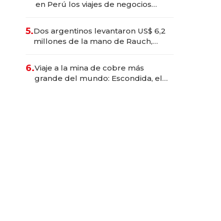
en Perú los viajes de negocios
dejan de ser reuniones para
convertirse en experiencias
5.
Dos argentinos levantaron US$ 6,2
transformadoras
millones de la mano de Rauch,
Englebienne y Woloski
6.
Viaje a la mina de cobre más
grande del mundo: Escondida, el
gigante chileno que exporta US$
14.000 millones anuales