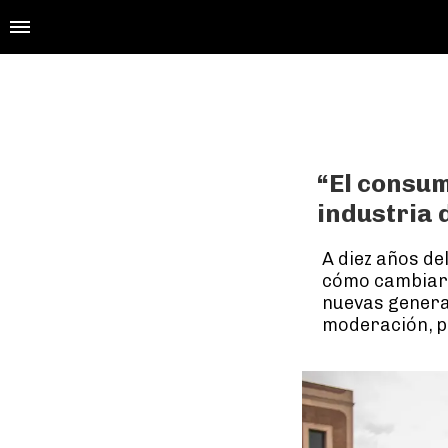
“El consu
industria 
A diez años de
cómo cambiaron
nuevas generac
moderación, po