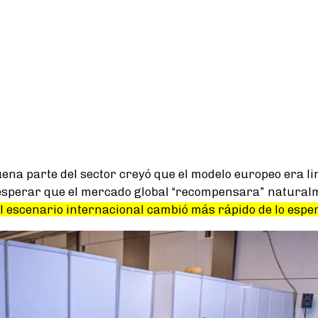
ena parte del sector creyó que el modelo europeo era li
 esperar que el mercado global “recompensara” natural
l escenario internacional cambió más rápido de lo espe