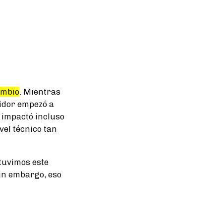
ambio
. Mientras
midor empezó a
l impactó incluso
el técnico tan
tuvimos este
sin embargo, eso