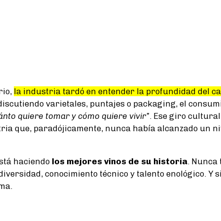
rio,
la industria tardó en entender la profundidad del c
 discutiendo varietales, puntajes o packaging, el consu
ánto quiere tomar y cómo quiere vivir”
. Ese giro cultura
ria que, paradójicamente, nunca había alcanzado un niv
está haciendo
los mejores vinos de su historia
. Nunca 
 diversidad, conocimiento técnico y talento enológico. Y 
rma.