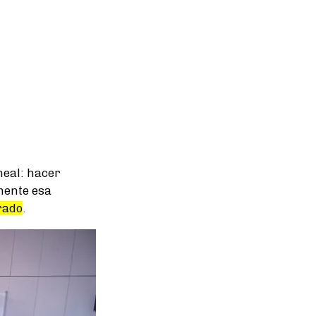
neal: hacer
mente esa
rado
.