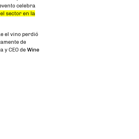
 evento celebra
el sector en la
e el vino perdió
olamente de
ria y CEO de
Wine