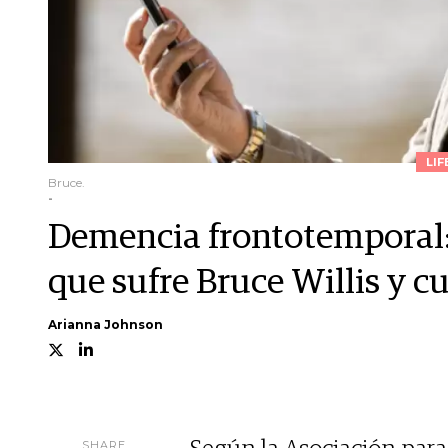
LIF
Bruce.
-
Demencia frontotemporal
que sufre Bruce Willis y c
Arianna Johnson
SHARE