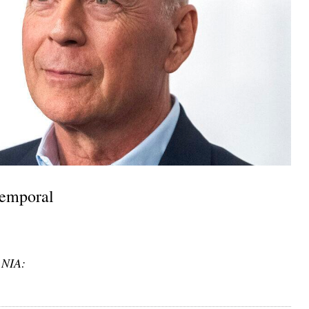
temporal
l NIA: