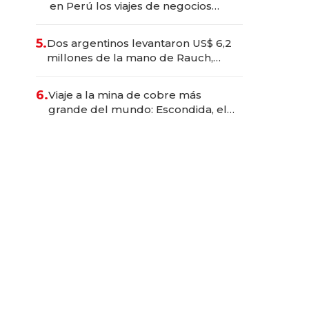
en Perú los viajes de negocios
dejan de ser reuniones para
convertirse en experiencias
5.
Dos argentinos levantaron US$ 6,2
transformadoras
millones de la mano de Rauch,
Englebienne y Woloski
6.
Viaje a la mina de cobre más
grande del mundo: Escondida, el
gigante chileno que exporta US$
14.000 millones anuales