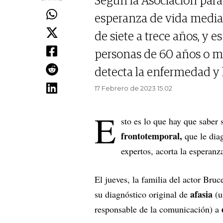
Según la Asociación para
esperanza de vida media
de siete a trece años, y
personas de 60 años o má
detecta la enfermedad y l
17 Febrero de 2023 15.02
E
sto es lo que hay que saber
frontotemporal,
que le dia
expertos, acorta la esperanz
El jueves, la familia del actor Br
afasia
su diagnóstico original de
(u
responsable de la comunicación) a