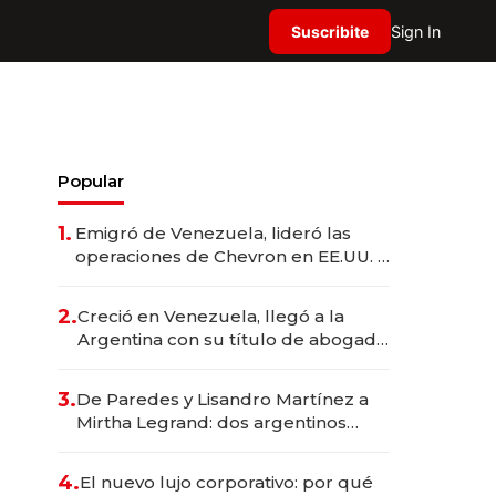
Suscribite
Sign In
Popular
1.
Emigró de Venezuela, lideró las
operaciones de Chevron en EE.UU. y
hoy es la única mujer CEO en Vaca
Muerta
2.
Creció en Venezuela, llegó a la
Argentina con su título de abogado
y construyó un imperio
gastronómico que revoluciona las
3.
De Paredes y Lisandro Martínez a
marcas "fast premium"
Mirtha Legrand: dos argentinos
impulsan el negocio del wellness
deportivo y el cuidado corporal
4.
El nuevo lujo corporativo: por qué