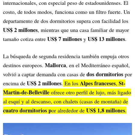
internacionales, con especial peso de estadounidenses. El
costo, de todos modos, funciona como un filtro fuerte. Un
departamento de dos dormitorios supera con facilidad los
US$ 2 millones
, mientras que una casa familiar de mayor
US$ 7 millones
US$ 13 millones
tamaño cotiza entre
y
.
La búsqueda de segunda residencia también empuja otros
Mallorca
destinos europeos.
, en el Mediterráneo español,
dos dormitorios
volvió a captar demanda con casas de
por
US$ 2 millones
Alpes franceses
St-
encima de
.
En los
,
Martin-de-Belleville
ofrece otro perfil de lujo, más ligado
al esquí y al descanso, con chalets (casas de montaña) de
cuatro dormitorios p
US$ 1,8 millones
or alrededor de
.