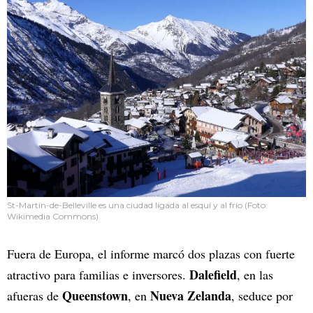
St-Martin-de-Belleville es una ciudad ligada al esquí y al frio (Foto:
Wikimedia Commons)
Fuera de Europa, el informe marcó dos plazas con fuerte
Dalefield
atractivo para familias e inversores.
, en las
Queenstown
Nueva Zelanda
afueras de
, en
, seduce por