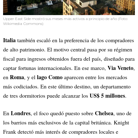
Upper East Side mostró sus meses más activos a principio de año (Foto:
Wikimedia Commons)
Italia
también escaló en la preferencia de los compradores
de alto patrimonio. El motivo central pasa por su régimen
fiscal para ingresos obtenidos fuera del país, diseñado para
Via Veneto
captar fortunas internacionales. En ese marco,
,
Roma
lago Como
en
, y el
aparecen entre los mercados
más codiciados. En este último destino, un departamento
US$ 5 millones
de tres dormitorios puede alcanzar los
.
Londres
Chelsea
En
, el foco quedó puesto sobre
, uno de
los barrios más exclusivos de la capital británica. Knight
Frank detectó más interés de compradores locales e