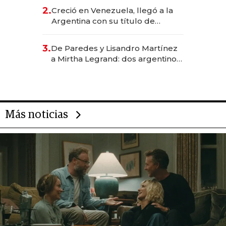
CEO en Vaca Muerta
2.
Creció en Venezuela, llegó a la
Argentina con su título de
abogado y construyó un imperio
gastronómico que revoluciona
3.
De Paredes y Lisandro Martínez
las marcas "fast premium"
a Mirtha Legrand: dos argentinos
impulsan el negocio del wellness
deportivo y el cuidado corporal
Más noticias