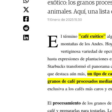
exótico: los granos proc
animales. Aquí, una lista
11 Enero de 2025 15.30
E
"café exótico"
l término
alg
montañas de los Andes. Hoy
vertiginosa variedad de opc
hasta expresiones de plantaciones es
Starbucks transformó el panorama c
un tipo de c
que destaca aún más,
granos de café procesados median
exclusiva a los cafés más caros y e
procesamiento
El
de los granos de
café y prepararlas para tostarlas. 