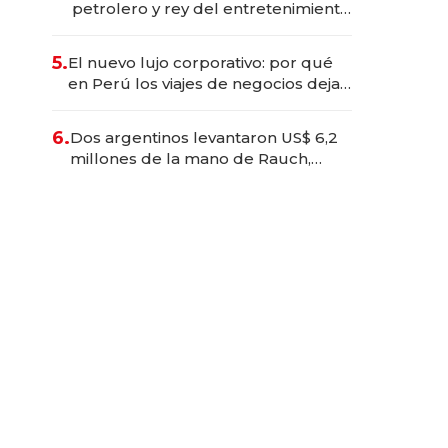
petrolero y rey del entretenimiento
que va por la licitación de
Tecnópolis junto a Fénix
5.
El nuevo lujo corporativo: por qué
en Perú los viajes de negocios dejan
de ser reuniones para convertirse
en experiencias transformadoras
6.
Dos argentinos levantaron US$ 6,2
millones de la mano de Rauch,
Englebienne y Woloski