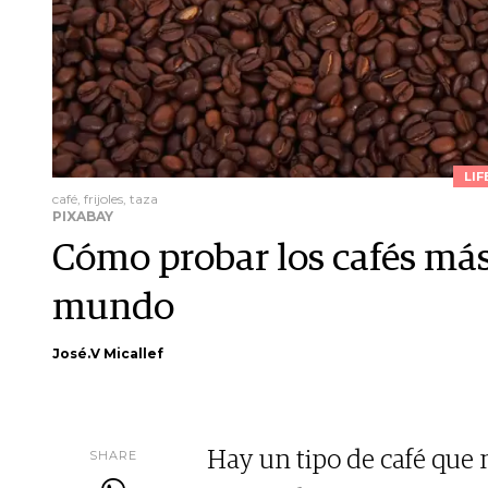
LIF
café, frijoles, taza
PIXABAY
Cómo probar los cafés más
mundo
José.V Micallef
SHARE
Hay un tipo de café que 