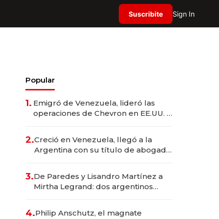
Suscribite
Sign In
Popular
1.
Emigró de Venezuela, lideró las
operaciones de Chevron en EE.UU. y
hoy es la única mujer CEO en Vaca
Muerta
2.
Creció en Venezuela, llegó a la
Argentina con su título de abogado
y construyó un imperio
gastronómico que revoluciona las
3.
De Paredes y Lisandro Martínez a
marcas "fast premium"
Mirtha Legrand: dos argentinos
impulsan el negocio del wellness
deportivo y el cuidado corporal
4.
Philip Anschutz, el magnate