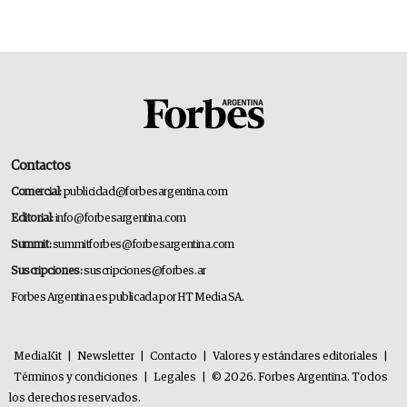
Contactos
Comercial:
publicidad@forbesargentina.com
Editorial:
info@forbesargentina.com
Summit:
summitforbes@forbesargentina.com
Suscripciones:
suscripciones@forbes.ar
Forbes Argentina es publicada por HT Media SA.
MediaKit
|
Newsletter
|
Contacto
|
Valores y estándares editoriales
|
Términos y condiciones
|
Legales
|
© 2026. Forbes Argentina. Todos
los derechos reservados.