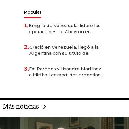
Popular
1.
Emigró de Venezuela, lideró las
operaciones de Chevron en
EE.UU. y hoy es la única mujer
CEO en Vaca Muerta
2.
Creció en Venezuela, llegó a la
Argentina con su título de
abogado y construyó un imperio
gastronómico que revoluciona
3.
De Paredes y Lisandro Martínez
las marcas "fast premium"
a Mirtha Legrand: dos argentinos
impulsan el negocio del wellness
deportivo y el cuidado corporal
Más noticias