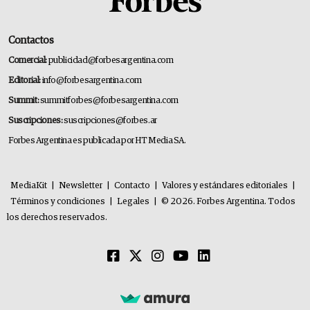
Contactos
Comercial:
publicidad@forbesargentina.com
Editorial:
info@forbesargentina.com
Summit:
summitforbes@forbesargentina.com
Suscripciones:
suscripciones@forbes.ar
Forbes Argentina es publicada por HT Media SA.
MediaKit
|
Newsletter
|
Contacto
|
Valores y estándares editoriales
|
Términos y condiciones
|
Legales
|
© 2026. Forbes Argentina. Todos
los derechos reservados.