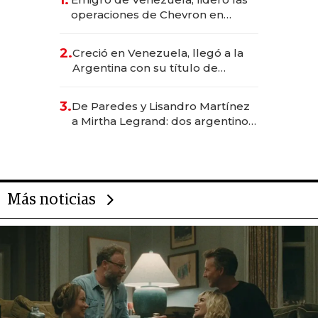
operaciones de Chevron en
EE.UU. y hoy es la única mujer
CEO en Vaca Muerta
2.
Creció en Venezuela, llegó a la
Argentina con su título de
abogado y construyó un imperio
gastronómico que revoluciona
3.
De Paredes y Lisandro Martínez
las marcas "fast premium"
a Mirtha Legrand: dos argentinos
impulsan el negocio del wellness
deportivo y el cuidado corporal
Más noticias