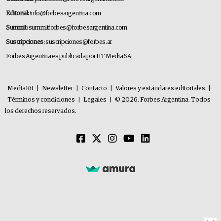
Editorial:
info@forbesargentina.com
Summit:
summitforbes@forbesargentina.com
Suscripciones:
suscripciones@forbes.ar
Forbes Argentina es publicada por HT Media SA.
MediaKit
|
Newsletter
|
Contacto
|
Valores y estándares editoriales
|
Términos y condiciones
|
Legales
|
© 2026. Forbes Argentina. Todos
los derechos reservados.