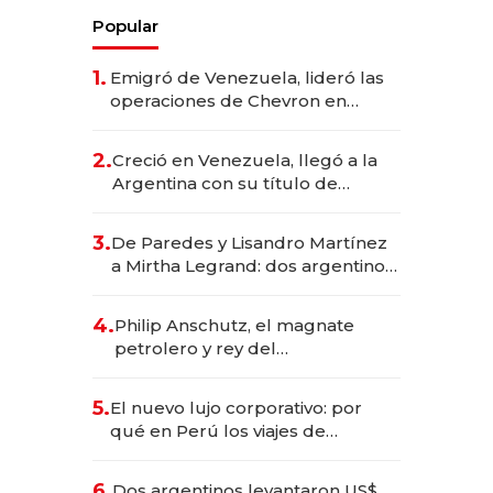
Popular
1.
Emigró de Venezuela, lideró las
operaciones de Chevron en
EE.UU. y hoy es la única mujer
CEO en Vaca Muerta
2.
Creció en Venezuela, llegó a la
Argentina con su título de
abogado y construyó un imperio
gastronómico que revoluciona
3.
De Paredes y Lisandro Martínez
las marcas "fast premium"
a Mirtha Legrand: dos argentinos
impulsan el negocio del wellness
deportivo y el cuidado corporal
4.
Philip Anschutz, el magnate
petrolero y rey del
entretenimiento que va por la
licitación de Tecnópolis junto a
5.
El nuevo lujo corporativo: por
Fénix
qué en Perú los viajes de
negocios dejan de ser reuniones
para convertirse en experiencias
6.
Dos argentinos levantaron US$