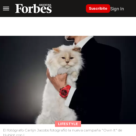
Sign In
Suscribite
LIFESTYLE
El fotógrafo Carlijn Jacobs fotografió la nueva campaña "Own It" de
Hublot con l