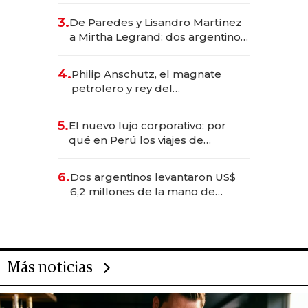
gastronómico que revoluciona
3.
De Paredes y Lisandro Martínez
las marcas "fast premium"
a Mirtha Legrand: dos argentinos
impulsan el negocio del wellness
deportivo y el cuidado corporal
4.
Philip Anschutz, el magnate
petrolero y rey del
entretenimiento que va por la
licitación de Tecnópolis junto a
5.
El nuevo lujo corporativo: por
Fénix
qué en Perú los viajes de
negocios dejan de ser reuniones
para convertirse en experiencias
6.
Dos argentinos levantaron US$
transformadoras
6,2 millones de la mano de
Rauch, Englebienne y Woloski
Más noticias