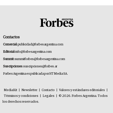
Contactos
Comercial:
publicidad@forbesargentina.com
Editorial:
info@forbesargentina.com
Summit:
summitforbes@forbesargentina.com
Suscripciones:
suscripciones@forbes.ar
Forbes Argentina es publicada por HT Media SA.
MediaKit
|
Newsletter
|
Contacto
|
Valores y estándares editoriales
|
Términos y condiciones
|
Legales
|
© 2026. Forbes Argentina. Todos
los derechos reservados.