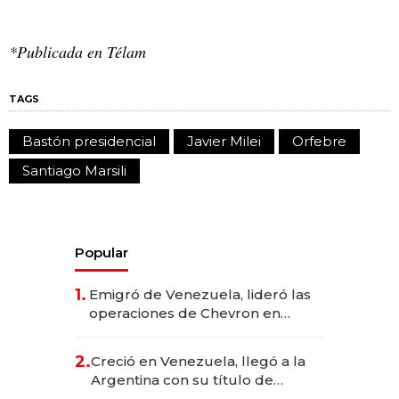
*Publicada en Télam
TAGS
Bastón presidencial
Javier Milei
Orfebre
Santiago Marsili
Popular
1.
Emigró de Venezuela, lideró las
operaciones de Chevron en
EE.UU. y hoy es la única mujer
CEO en Vaca Muerta
2.
Creció en Venezuela, llegó a la
Argentina con su título de
abogado y construyó un imperio