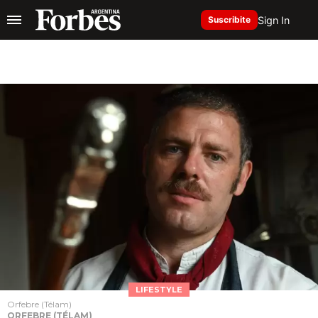
Sign In
Suscribite
LIFESTYLE
Orfebre (Télam)
ORFEBRE (TÉLAM)