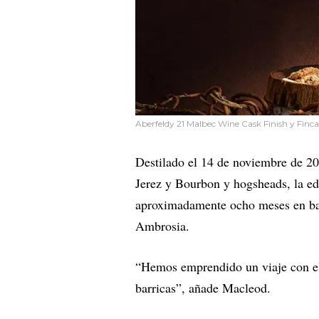
Aberfeldy 21 Malbec Wine Cask Finish y Finc
Destilado el 14 de noviembre de 2
Jerez y Bourbon y hogsheads, la ed
aproximadamente ocho meses en bar
Ambrosia.
“Hemos emprendido un viaje con el 
barricas”, añade Macleod.