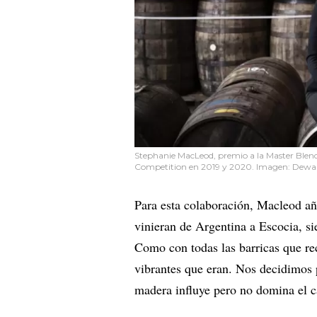
Stephanie MacLeod, premio a la Master Blend
Competition en 2019 y 2020. Imagen: Dewa
Para esta colaboración, Macleod añ
vinieran de Argentina a Escocia, si
Como con todas las barricas que re
vibrantes que eran. Nos decidimos 
madera influye pero no domina el ca