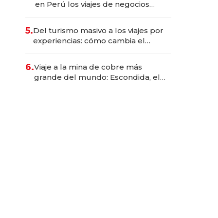
en Perú los viajes de negocios
dejan de ser reuniones para
convertirse en experiencias
5.
Del turismo masivo a los viajes por
transformadoras
experiencias: cómo cambia el
negocio de la asistencia al viajero
6.
Viaje a la mina de cobre más
grande del mundo: Escondida, el
gigante chileno que exporta US$
14.000 millones anuales