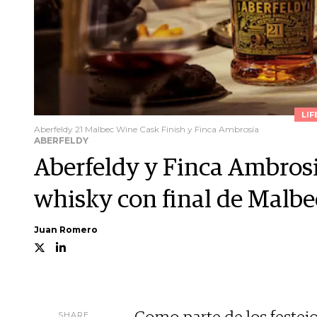
LIF
Aberfeldy 21 Malbec Wine Cask Finish y Finca Ambrosía
ABERFELDY
Aberfeldy y Finca Ambrosi
whisky con final de Malbe
Juan Romero
SHARE