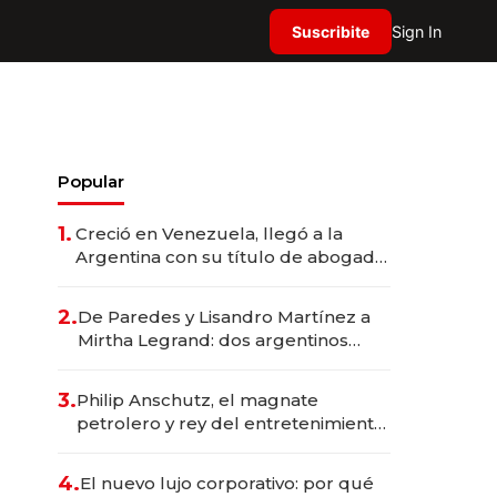
Suscribite
Sign In
Popular
1.
Creció en Venezuela, llegó a la
Argentina con su título de abogado
y construyó un imperio
gastronómico que revoluciona las
2.
De Paredes y Lisandro Martínez a
marcas "fast premium"
Mirtha Legrand: dos argentinos
impulsan el negocio del wellness
deportivo y el cuidado corporal
3.
Philip Anschutz, el magnate
petrolero y rey del entretenimiento
que va por la licitación de
Tecnópolis junto a Fénix
4.
El nuevo lujo corporativo: por qué