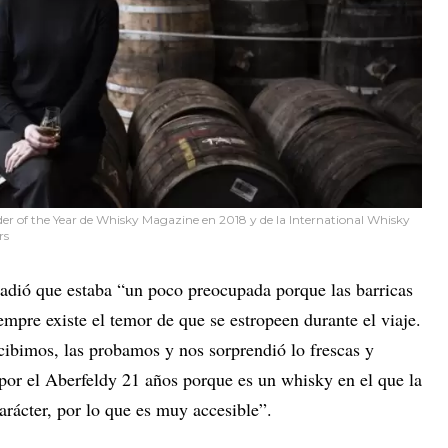
er of the Year de Whisky Magazine en 2018 y de la International Whisky
rs
adió que estaba “un poco preocupada porque las barricas
empre existe el temor de que se estropeen durante el viaje.
cibimos, las probamos y nos sorprendió lo frescas y
por el Aberfeldy 21 años porque es un whisky en el que la
rácter, por lo que es muy accesible”.