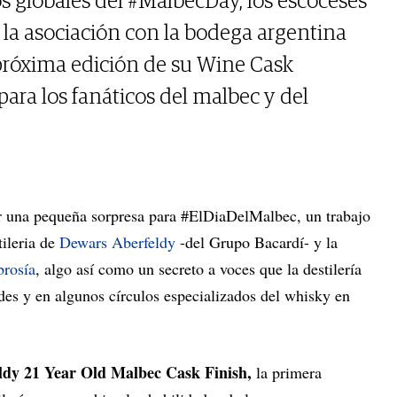
os globales del #MalbecDay, los escoceses
la asociación con la bodega argentina
próxima edición de su Wine Cask
para los fanáticos del malbec y del
r una pequeña sorpresa para #ElDiaDelMalbec, un trabajo
tileria de
Dewars Aberfeldy
-del Grupo Bacardí- y la
rosía
, algo así como un secreto a voces que la destilería
des y en algunos círculos especializados del whisky en
ldy 21 Year Old Malbec Cask Finish,
la primera