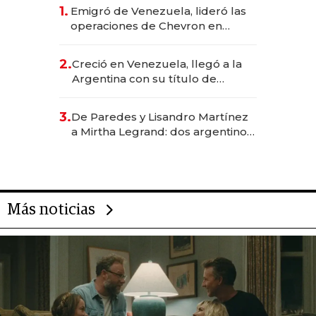
1.
Emigró de Venezuela, lideró las
operaciones de Chevron en
EE.UU. y hoy es la única mujer
CEO en Vaca Muerta
2.
Creció en Venezuela, llegó a la
Argentina con su título de
abogado y construyó un imperio
gastronómico que revoluciona
3.
De Paredes y Lisandro Martínez
las marcas "fast premium"
a Mirtha Legrand: dos argentinos
impulsan el negocio del wellness
deportivo y el cuidado corporal
Más noticias