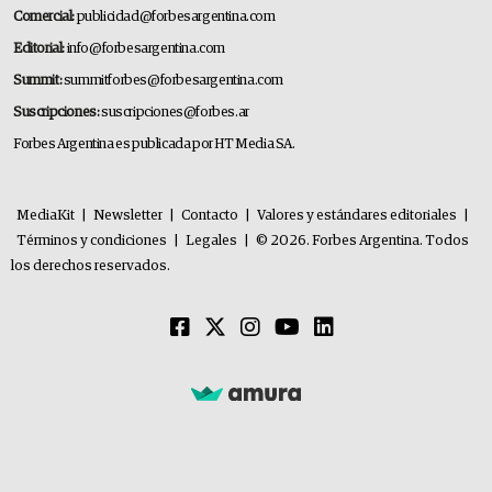
Comercial:
publicidad@forbesargentina.com
Editorial:
info@forbesargentina.com
Summit:
summitforbes@forbesargentina.com
Suscripciones:
suscripciones@forbes.ar
Forbes Argentina es publicada por HT Media SA.
MediaKit
|
Newsletter
|
Contacto
|
Valores y estándares editoriales
|
Términos y condiciones
|
Legales
|
© 2026. Forbes Argentina. Todos
los derechos reservados.