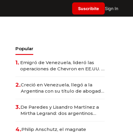
Suscribite
Sign In
Popular
1.
Emigró de Venezuela, lideró las
operaciones de Chevron en EE.UU. y
hoy es la única mujer CEO en Vaca
Muerta
2.
Creció en Venezuela, llegó a la
Argentina con su título de abogado
y construyó un imperio
gastronómico que revoluciona las
3.
De Paredes y Lisandro Martínez a
marcas "fast premium"
Mirtha Legrand: dos argentinos
impulsan el negocio del wellness
deportivo y el cuidado corporal
4.
Philip Anschutz, el magnate