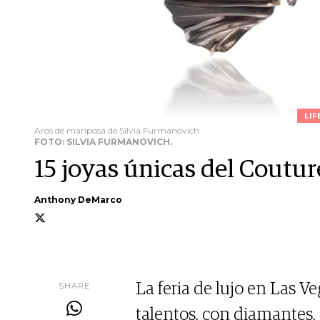
LIF
Aros de mariposa de Silvia Furmanovich
FOTO: SILVIA FURMANOVICH.
15 joyas únicas del Coutu
Anthony DeMarco
SHARE
La feria de lujo en Las V
talentos, con diamantes, 