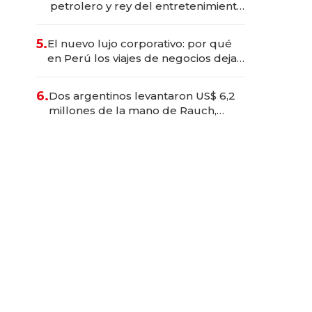
petrolero y rey del entretenimiento
que va por la licitación de
Tecnópolis junto a Fénix
5.
El nuevo lujo corporativo: por qué
en Perú los viajes de negocios dejan
de ser reuniones para convertirse
en experiencias transformadoras
6.
Dos argentinos levantaron US$ 6,2
millones de la mano de Rauch,
Englebienne y Woloski