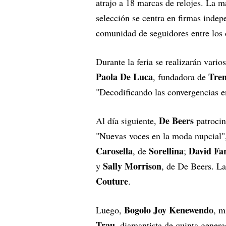
atrajo a 18 marcas de relojes. La 
selección se centra en firmas indep
comunidad de seguidores entre los 
Durante la feria se realizarán vari
Paola De Luca
Tren
, fundadora de
"Decodificando las convergencias e
De Beers
Al día siguiente,
patrocin
"Nuevas voces en la moda nupcial",
Carosella
Sorellina
David Fa
, de
;
Sally Morrison
y
, de De Beers. La
Couture
.
Bogolo Joy Kenewendo
Luego,
, m
Trau
, diamantista de quinta genera