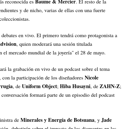
Baume & Mercier
más reconocida es
. El resto de la
endientes y de nicho, varias de ellas con una fuerte
coleccionistas.
os debates en vivo. El primero tendrá como protagonista a
dvision
, quien moderará una sesión titulada
n el mercado mundial de la joyería" el 28 de mayo.
ará la grabación en vivo de un podcast sobre el tema
Nicole
 con la participación de los diseñadores
rrugia
Uniform Object
Hiba Husayni
ZAHN-Z
, de
;
, de
;
 conversación formará parte de un episodio del podcast
Minerales y Energía de
Botsuana
Jade
inistra de
, y
ción, debatirán sobre el impacto de los diamantes en las