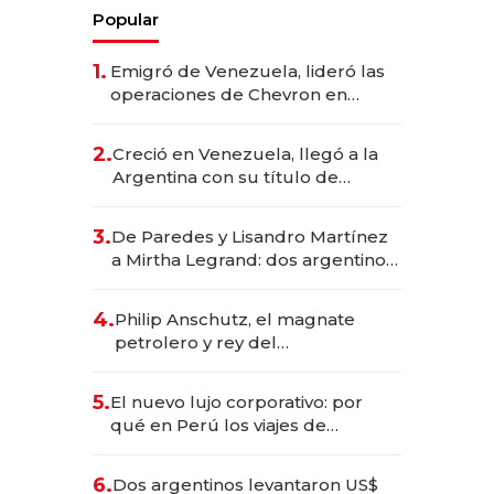
Popular
1.
Emigró de Venezuela, lideró las
operaciones de Chevron en
EE.UU. y hoy es la única mujer
CEO en Vaca Muerta
2.
Creció en Venezuela, llegó a la
Argentina con su título de
abogado y construyó un imperio
gastronómico que revoluciona
3.
De Paredes y Lisandro Martínez
las marcas "fast premium"
a Mirtha Legrand: dos argentinos
impulsan el negocio del wellness
deportivo y el cuidado corporal
4.
Philip Anschutz, el magnate
petrolero y rey del
entretenimiento que va por la
licitación de Tecnópolis junto a
5.
El nuevo lujo corporativo: por
Fénix
qué en Perú los viajes de
negocios dejan de ser reuniones
para convertirse en experiencias
6.
Dos argentinos levantaron US$