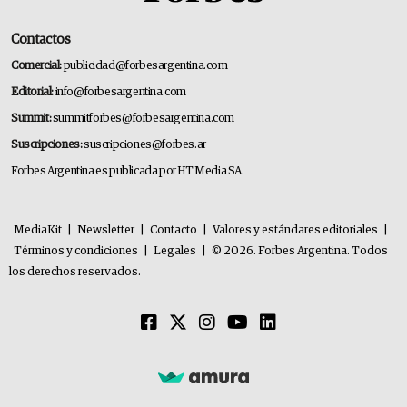
Contactos
Comercial:
publicidad@forbesargentina.com
Editorial:
info@forbesargentina.com
Summit:
summitforbes@forbesargentina.com
Suscripciones:
suscripciones@forbes.ar
Forbes Argentina es publicada por HT Media SA.
MediaKit
|
Newsletter
|
Contacto
|
Valores y estándares editoriales
|
Términos y condiciones
|
Legales
|
© 2026. Forbes Argentina. Todos
los derechos reservados.