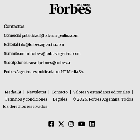
Contactos
Comercial:
publicidad@forbesargentina.com
Editorial:
info@forbesargentina.com
Summit:
summitforbes@forbesargentina.com
Suscripciones:
suscripciones@forbes.ar
Forbes Argentina es publicada por HT Media SA.
MediaKit
|
Newsletter
|
Contacto
|
Valores y estándares editoriales
|
Términos y condiciones
|
Legales
|
© 2026. Forbes Argentina. Todos
los derechos reservados.