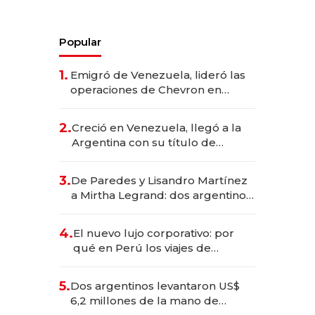
Popular
1.
Emigró de Venezuela, lideró las
operaciones de Chevron en
EE.UU. y hoy es la única mujer
CEO en Vaca Muerta
2.
Creció en Venezuela, llegó a la
Argentina con su título de
abogado y construyó un imperio
gastronómico que revoluciona
3.
De Paredes y Lisandro Martínez
las marcas "fast premium"
a Mirtha Legrand: dos argentinos
impulsan el negocio del wellness
deportivo y el cuidado corporal
4.
El nuevo lujo corporativo: por
qué en Perú los viajes de
negocios dejan de ser reuniones
para convertirse en experiencias
5.
Dos argentinos levantaron US$
transformadoras
6,2 millones de la mano de