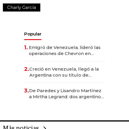
Charly García
Popular
1.
Emigró de Venezuela, lideró las
operaciones de Chevron en
EE.UU. y hoy es la única mujer
CEO en Vaca Muerta
2.
Creció en Venezuela, llegó a la
Argentina con su título de
abogado y construyó un imperio
gastronómico que revoluciona
3.
De Paredes y Lisandro Martínez
las marcas "fast premium"
a Mirtha Legrand: dos argentinos
impulsan el negocio del wellness
deportivo y el cuidado corporal
Más noticias