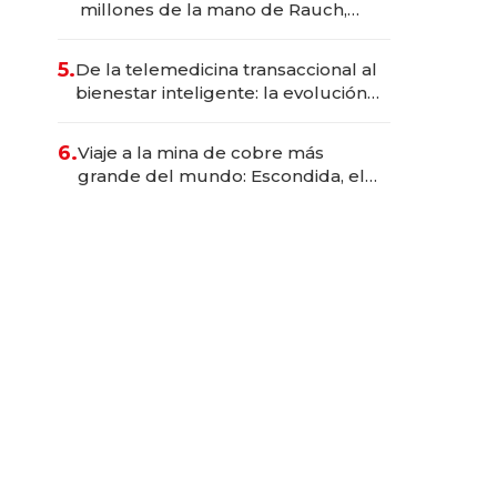
millones de la mano de Rauch,
Englebienne y Woloski
5.
De la telemedicina transaccional al
bienestar inteligente: la evolución
de doc24 para transformar a las
organizaciones
6.
Viaje a la mina de cobre más
grande del mundo: Escondida, el
gigante chileno que exporta US$
14.000 millones anuales