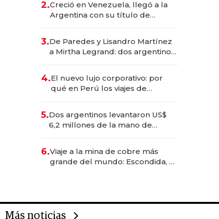
2.
Creció en Venezuela, llegó a la
Argentina con su título de
abogado y construyó un imperio
gastronómico que revoluciona
3.
De Paredes y Lisandro Martínez
las marcas "fast premium"
a Mirtha Legrand: dos argentinos
impulsan el negocio del wellness
deportivo y el cuidado corporal
4.
El nuevo lujo corporativo: por
qué en Perú los viajes de
negocios dejan de ser reuniones
para convertirse en experiencias
5.
Dos argentinos levantaron US$
transformadoras
6,2 millones de la mano de
Rauch, Englebienne y Woloski
6.
Viaje a la mina de cobre más
grande del mundo: Escondida, el
gigante chileno que exporta US$
14.000 millones anuales
Más noticias