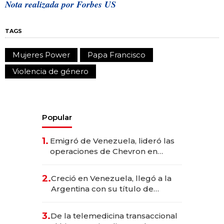
Nota realizada por Forbes US
TAGS
Mujeres Power
Papa Francisco
Violencia de género
Popular
1.
Emigró de Venezuela, lideró las
operaciones de Chevron en
EE.UU. y hoy es la única mujer
CEO en Vaca Muerta
2.
Creció en Venezuela, llegó a la
Argentina con su título de
abogado y construyó un imperio
gastronómico que revoluciona
3.
De la telemedicina transaccional
las marcas "fast premium"