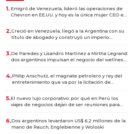
1.
Emigró de Venezuela, lideró las operaciones de
Chevron en EE.UU. y hoy es la única mujer CEO en
Vaca Muerta
2.
Creció en Venezuela, llegó a la Argentina con su
título de abogado y construyó un imperio
gastronómico que revoluciona las marcas "fast
premium"
3.
De Paredes y Lisandro Martínez a Mirtha Legrand:
dos argentinos impulsan el negocio del wellness
deportivo y el cuidado corporal
4.
Philip Anschutz, el magnate petrolero y rey del
entretenimiento que va por la licitación de
Tecnópolis junto a Fénix
5.
El nuevo lujo corporativo: por qué en Perú los
viajes de negocios dejan de ser reuniones para
convertirse en experiencias transformadoras
6.
Dos argentinos levantaron US$ 6,2 millones de la
mano de Rauch, Englebienne y Woloski