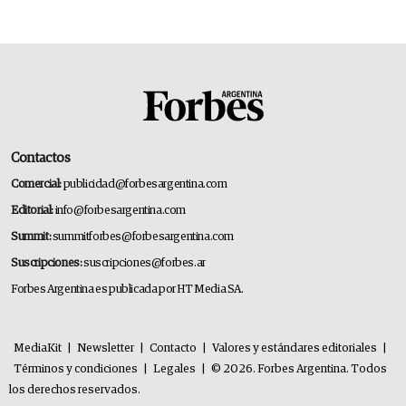
Contactos
Comercial:
publicidad@forbesargentina.com
Editorial:
info@forbesargentina.com
Summit:
summitforbes@forbesargentina.com
Suscripciones:
suscripciones@forbes.ar
Forbes Argentina es publicada por HT Media SA.
MediaKit
|
Newsletter
|
Contacto
|
Valores y estándares editoriales
|
Términos y condiciones
|
Legales
|
© 2026. Forbes Argentina. Todos
los derechos reservados.